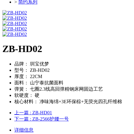
>
简约系列
ZB-HD02
品牌：
圳宝优梦
型号：
ZB-HD02
厚度：
22CM
面料：
山宁泰抗菌面料
弹簧：
七圈2.3线高回弹精钢床网固边工艺
软硬度：
硬
核心材料：
净味海绵+3E环保棕+无荧光四孔纤维棉
上一篇
: ZB-HD01
下一篇
: ZB-2566护腰一号
详细信息