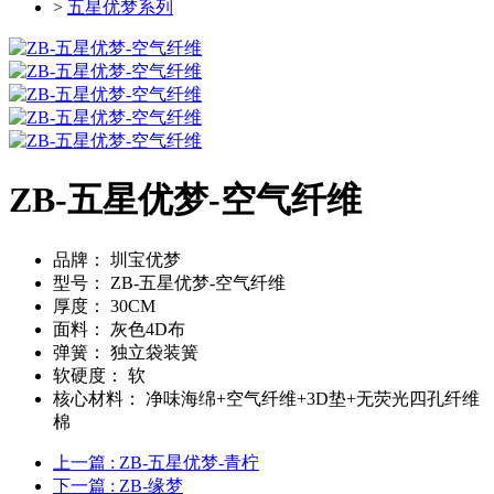
>
五星优梦系列
ZB-五星优梦-空气纤维
品牌：
圳宝优梦
型号：
ZB-五星优梦-空气纤维
厚度：
30CM
面料：
灰色4D布
弹簧：
独立袋装簧
软硬度：
软
核心材料：
净味海绵+空气纤维+3D垫+无荧光四孔纤维
棉
上一篇
: ZB-五星优梦-青柠
下一篇
: ZB-缘梦